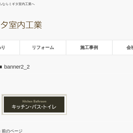
ムならミギタ室内工業へ
わり
リフォーム
施工事例
会
banner2_2
« 前のページ